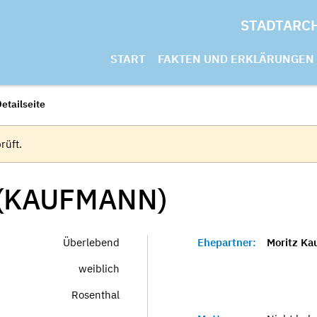
STADTARC
START
FAKTEN UND ERKLÄRUNGEN
etailseite
rüft.
(KAUFMANN)
Überlebend
Ehepartner:
Moritz K
weiblich
Rosenthal