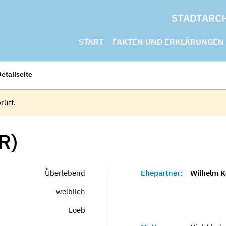
STADTARC
START
FAKTEN UND ERKLÄRUNGEN
etailseite
rüft.
R)
Überlebend
Ehepartner:
Wilhelm K
weiblich
Loeb