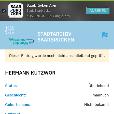
Saarbrücken App
ANSEHEN
Stadt Saarbrücken
KOSTENLOS - Bei Google Play
STADTARCHIV
SAARBRÜCKEN
Dieser Eintrag wurde noch nicht abschließend geprüft.
HERMANN
KUTZWOR
Status:
Überlebend
Geschlecht:
männlich
Geburtsname:
Nicht bekannt
Genannt:
-