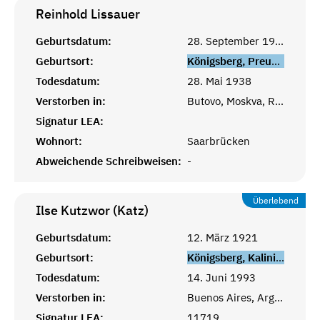
Reinhold
Lissauer
Geburtsdatum:
28. September 1913
Geburtsort:
Königsberg, Preußen
Todesdatum:
28. Mai 1938
Verstorben in:
Butovo, Moskva, Russland
Signatur LEA:
Wohnort:
Saarbrücken
Abweichende Schreibweisen:
-
Überlebend
Ilse Kutzwor (Katz)
Geburtsdatum:
12. März 1921
Geburtsort:
Königsberg, Kaliningrad
Todesdatum:
14. Juni 1993
Verstorben in:
Buenos Aires, Argentinien
Signatur LEA:
11719