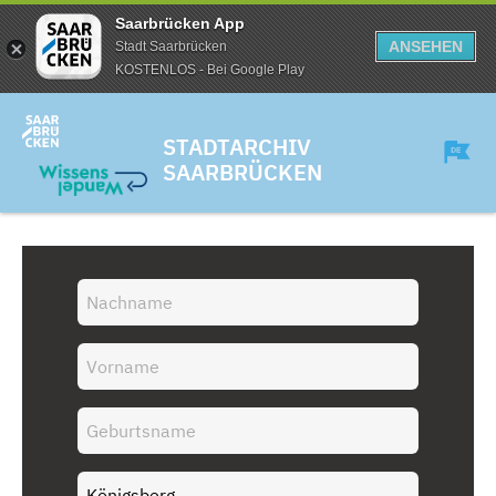
Saarbrücken App
ANSEHEN
Stadt Saarbrücken
KOSTENLOS - Bei Google Play
STADTARCHIV
SAARBRÜCKEN