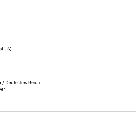
tr. 6)
n / Deutsches Reich
ver