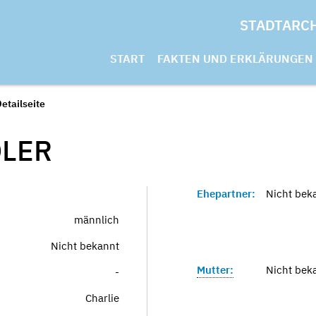
STADTARC
START
FAKTEN UND ERKLÄRUNGEN
etailseite
LER
Ehepartner:
Nicht bek
männlich
Nicht bekannt
Mutter:
Nicht bek
-
Charlie