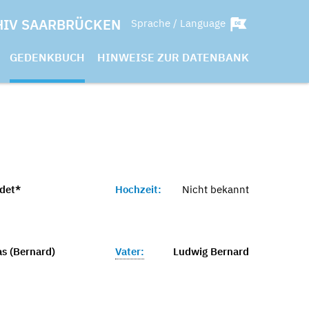
HIV SAARBRÜCKEN
Sprache / Language
GEDENKBUCH
HINWEISE ZUR DATENBANK
det*
Hochzeit:
Nicht bekannt
s (Bernard)
Vater:
Ludwig Bernard