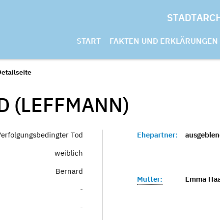
STADTARC
START
FAKTEN UND ERKLÄRUNGEN
etailseite
 (LEFFMANN)
Verfolgungsbedingter Tod
Ehepartner:
ausgeblen
weiblich
Bernard
Mutter:
Emma Haa
-
-