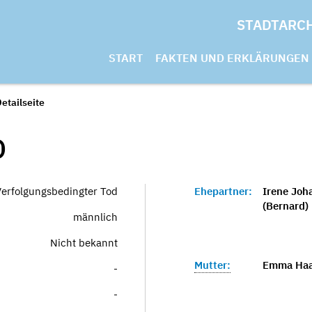
STADTARC
START
FAKTEN UND ERKLÄRUNGEN
etailseite
D
Verfolgungsbedingter Tod
Ehepartner:
Irene Joh
(Bernard)
männlich
Nicht bekannt
Mutter:
Emma Haa
-
-