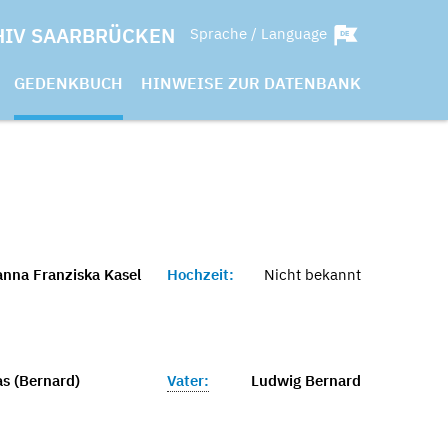
HIV SAARBRÜCKEN
Sprache / Language
GEDENKBUCH
HINWEISE ZUR DATENBANK
anna Franziska Kasel
Hochzeit:
Nicht bekannt
s (Bernard)
Vater:
Ludwig Bernard