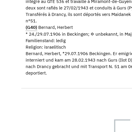
intégré au GTE 536 et travaille à Miramont-de-Guyen
deux sont raflés le 27/02/1943 et conduits à Gurs (P
Transférés à Drancy, ils sont déportés vers Maidanek
n°51.
(G40)
Bernard, Herbert
* 24./29.07.1906 in Beckingen; ✡ unbekannt, in Ma
Familienstand: ledig
Religion: israelitisch
Bernard, Herbert, *29.07.1906 Beckingen. Er emigrie
interniert und kam am 28.02.1943 nach Gurs (Ilot 
nach Drancy gebracht und mit Transport N. 51 am 
deportiert.