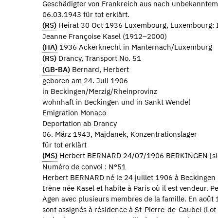
Geschädigter von Frankreich aus nach unbekanntem 
06.03.1943 für tot erklärt.
(RS)
Heirat 30 Oct 1936 Luxembourg, Luxembourg: I
Jeanne Françoise Kasel (1912–2000)
(HA)
1936 Ackerknecht in Manternach/Luxemburg
(RS)
Drancy, Transport No. 51
(GB-BA)
Bernard, Herbert
geboren am 24. Juli 1906
in Beckingen/Merzig/Rheinprovinz
wohnhaft in Beckingen und in Sankt Wendel
Emigration Monaco
Deportation ab Drancy
06. März 1943, Majdanek, Konzentrationslager
für tot erklärt
(MS)
Herbert BERNARD 24/07/1906 BERKINGEN [si
Numéro de convoi : N°51
Herbert BERNARD né le 24 juillet 1906 à Beckingen 
Irène née Kasel et habite à Paris où il est vendeur. Pe
Agen avec plusieurs membres de la famille. En août
sont assignés à résidence à St-Pierre-de-Caubel (Lot-