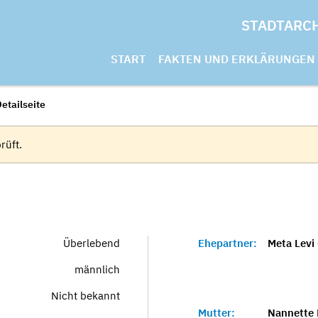
STADTARC
START
FAKTEN UND ERKLÄRUNGEN
etailseite
rüft.
Überlebend
Ehepartner:
Meta Levi 
männlich
Nicht bekannt
Mutter:
Nannette 