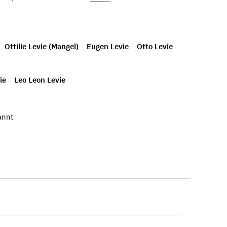
Ottilie Levie (Mangel)
Eugen Levie
Otto Levie
ie
Leo Leon Levie
annt