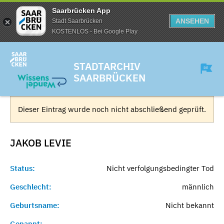
Saarbrücken App
ANSEHEN
Stadt Saarbrücken
KOSTENLOS - Bei Google Play
STADTARCHIV
SAARBRÜCKEN
Dieser Eintrag wurde noch nicht abschließend geprüft.
JAKOB
LEVIE
Status:
Nicht verfolgungsbedingter Tod
Geschlecht:
männlich
Geburtsname:
Nicht bekannt
Genannt:
-