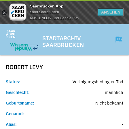
Saarbrücken App
ANSEHEN
Stadt Saarbrücken
KOSTENLOS - Bei Google Play
STADTARCHIV
SAARBRÜCKEN
ROBERT
LEVY
Status:
Verfolgungsbedingter Tod
Geschlecht:
männlich
Geburtsname:
Nicht bekannt
Genannt:
-
Alias:
-