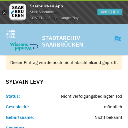
Saarbrücken App
ANSEHEN
Stadt Saarbrücken
KOSTENLOS - Bei Google Play
STADTARCHIV
SAARBRÜCKEN
Dieser Eintrag wurde noch nicht abschließend geprüft.
SYLVAIN
LEVY
Status:
Nicht verfolgungsbedingter Tod
Geschlecht:
männlich
Geburtsname:
Nicht bekannt
Genannt:
-