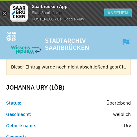
Saarbrücken App
ANSEHEN
Stadt Saarbrücken
KOSTENLOS - Bei Google Play
STADTARCHIV
SAARBRÜCKEN
Dieser Eintrag wurde noch nicht abschließend geprüft.
JOHANNA URY (LÖB)
Status:
Überlebend
Geschlecht:
weiblich
Geburtsname:
Ury
Genannt:
-