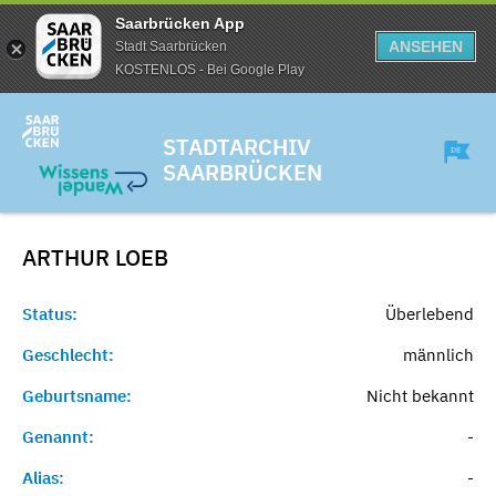
Saarbrücken App
ANSEHEN
Stadt Saarbrücken
KOSTENLOS - Bei Google Play
STADTARCHIV
SAARBRÜCKEN
ARTHUR
LOEB
Status:
Überlebend
Geschlecht:
männlich
Geburtsname:
Nicht bekannt
Genannt:
-
Alias:
-