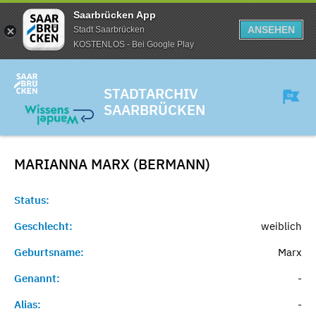
Saarbrücken App
ANSEHEN
Stadt Saarbrücken
KOSTENLOS - Bei Google Play
STADTARCHIV
SAARBRÜCKEN
MARIANNA MARX (BERMANN)
Status:
Geschlecht:
weiblich
Geburtsname:
Marx
Genannt:
-
Alias:
-