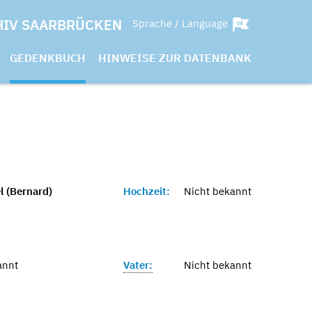
HIV SAARBRÜCKEN
Sprache / Language
GEDENKBUCH
HINWEISE ZUR DATENBANK
l (Bernard)
Hochzeit:
Nicht bekannt
annt
Vater:
Nicht bekannt