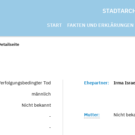
STADTARC
START
FAKTEN UND ERKLÄRUNGEN
etailseite
Verfolgungsbedingter Tod
Ehepartner:
Irma Israe
männlich
Nicht bekannt
Mutter:
Nicht bek
-
-