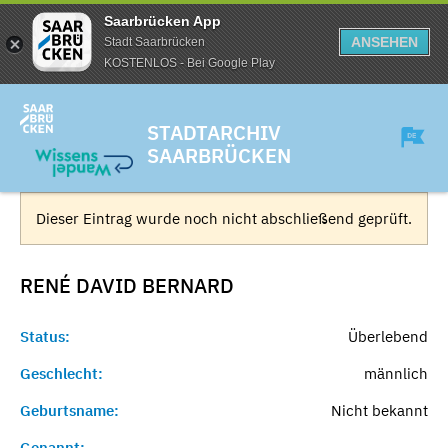
Saarbrücken App
ANSEHEN
Stadt Saarbrücken
KOSTENLOS - Bei Google Play
STADTARCHIV
SAARBRÜCKEN
Dieser Eintrag wurde noch nicht abschließend geprüft.
RENÉ DAVID
BERNARD
Status:
Überlebend
Geschlecht:
männlich
Geburtsname:
Nicht bekannt
Genannt:
-