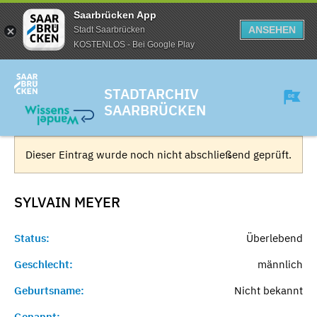
Saarbrücken App
ANSEHEN
Stadt Saarbrücken
KOSTENLOS - Bei Google Play
STADTARCHIV
SAARBRÜCKEN
Dieser Eintrag wurde noch nicht abschließend geprüft.
SYLVAIN
MEYER
Status:
Überlebend
Geschlecht:
männlich
Geburtsname:
Nicht bekannt
Genannt:
-