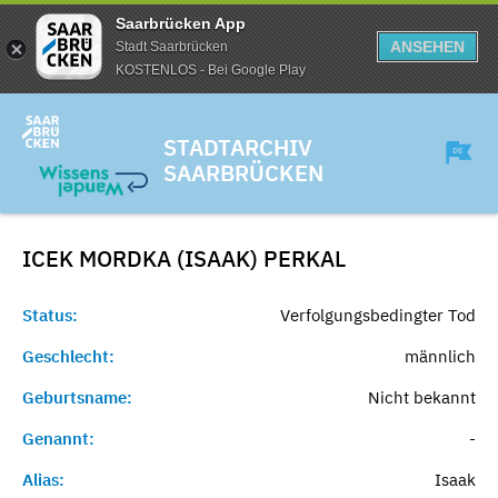
Saarbrücken App
ANSEHEN
Stadt Saarbrücken
KOSTENLOS - Bei Google Play
STADTARCHIV
SAARBRÜCKEN
ICEK MORDKA (ISAAK)
PERKAL
Status:
Verfolgungsbedingter Tod
Geschlecht:
männlich
Geburtsname:
Nicht bekannt
Genannt:
-
Alias:
Isaak