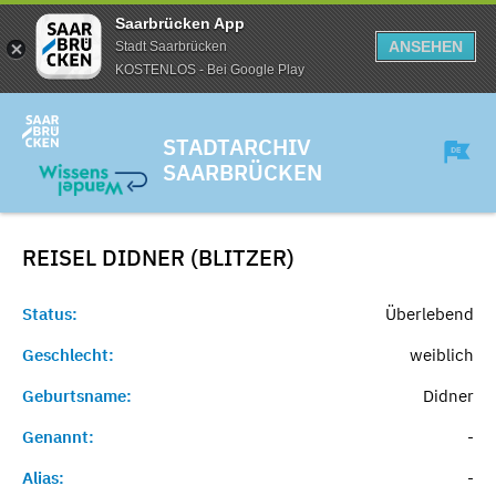
Saarbrücken App
ANSEHEN
Stadt Saarbrücken
KOSTENLOS - Bei Google Play
STADTARCHIV
SAARBRÜCKEN
REISEL DIDNER (BLITZER)
Status:
Überlebend
Geschlecht:
weiblich
Geburtsname:
Didner
Genannt:
-
Alias:
-