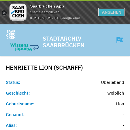
Saarbrücken App
ANSEHEN
Stadt Saarbrücken
KOSTENLOS - Bei Google Play
STADTARCHIV
SAARBRÜCKEN
HENRIETTE LION (SCHARFF)
Status:
Überlebend
Geschlecht:
weiblich
Geburtsname:
Lion
Genannt:
-
Alias:
-