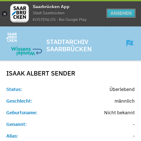
Saarbrücken App
ANSEHEN
Stadt Saarbrücken
KOSTENLOS - Bei Google Play
STADTARCHIV
SAARBRÜCKEN
ISAAK ALBERT
SENDER
Status:
Überlebend
Geschlecht:
männlich
Geburtsname:
Nicht bekannt
Genannt:
-
Alias:
-