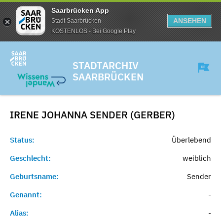
Saarbrücken App
ANSEHEN
Stadt Saarbrücken
KOSTENLOS - Bei Google Play
STADTARCHIV
SAARBRÜCKEN
IRENE JOHANNA SENDER (GERBER)
Status:
Überlebend
Geschlecht:
weiblich
Geburtsname:
Sender
Genannt:
-
Alias:
-