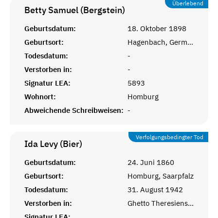
Überlebend
Betty Samuel (Bergstein)
Geburtsdatum:
18. Oktober 1898
Geburtsort:
Hagenbach, Germersheim
Todesdatum:
-
Verstorben in:
-
Signatur LEA:
5893
Wohnort:
Homburg
Abweichende Schreibweisen:
-
Verfolgungsbedingter Tod
Ida Levy (Bier)
Geburtsdatum:
24. Juni 1860
Geburtsort:
Homburg, Saarpfalz
Todesdatum:
31. August 1942
Verstorben in:
Ghetto Theresienstadt
Signatur LEA: