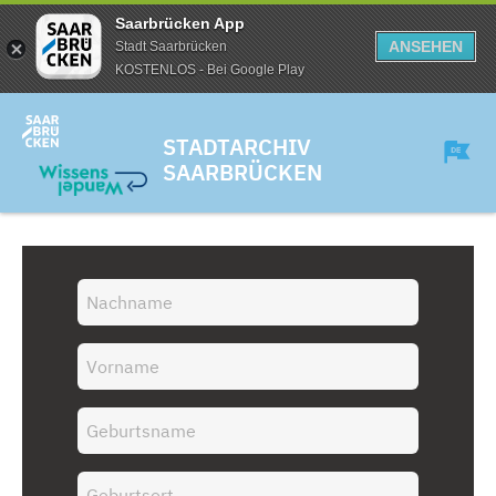
Saarbrücken App
ANSEHEN
Stadt Saarbrücken
KOSTENLOS - Bei Google Play
STADTARCHIV
SAARBRÜCKEN