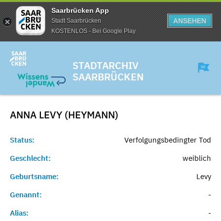
Saarbrücken App
ANSEHEN
Stadt Saarbrücken
KOSTENLOS - Bei Google Play
STADTARCHIV
SAARBRÜCKEN
ANNA LEVY (HEYMANN)
Status:
Verfolgungsbedingter Tod
Geschlecht:
weiblich
Geburtsname:
Levy
Genannt:
-
Alias:
-