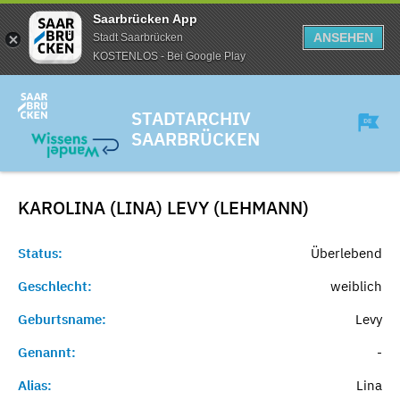
Saarbrücken App
ANSEHEN
Stadt Saarbrücken
KOSTENLOS - Bei Google Play
STADTARCHIV
SAARBRÜCKEN
KAROLINA (LINA) LEVY (LEHMANN)
Status:
Überlebend
Geschlecht:
weiblich
Geburtsname:
Levy
Genannt:
-
Alias:
Lina