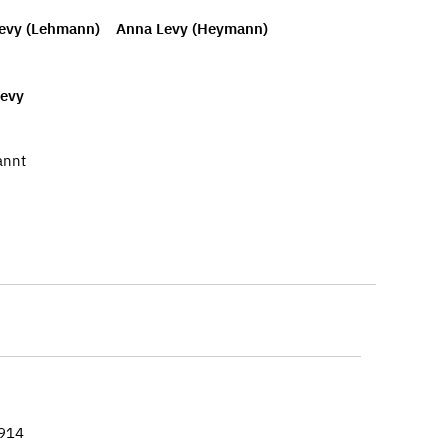
Levy (Lehmann)
Anna Levy (Heymann)
Levy
annt
1914