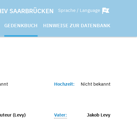
HIV SAARBRÜCKEN
Sprache / Language
GEDENKBUCH
HINWEISE ZUR DATENBANK
annt
Hochzeit:
Nicht bekannt
uteur (Levy)
Vater:
Jakob Levy