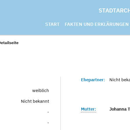
STADTARC
START
FAKTEN UND ERKLÄRUNGEN
etailseite
Ehepartner:
Nicht bek
weiblich
Nicht bekannt
Mutter:
Johanna T
-
-