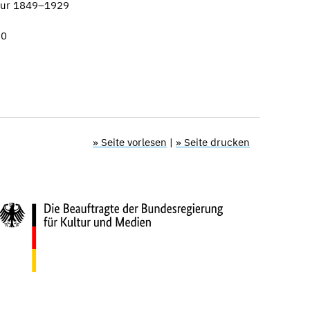
teur 1849–1929
60
» Seite vorlesen
|
» Seite drucken