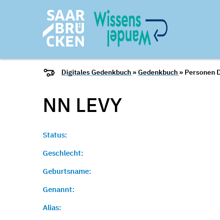
Digitales Gedenkbuch
»
Gedenkbuch
» Personen D
NN
LEVY
Status:
Geschlecht:
Geburtsname:
Genannt:
Alias: