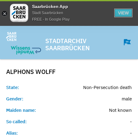
Saarbrücken App
VIEW
Stadt Saarbrücken
FREE - In Google Play
STADTARCHIV
SAARBRÜCKEN
ALPHONS
WOLFF
State:
Non-Persecution death
Gender:
male
Maiden name:
Not known
So called:
-
Alias:
-