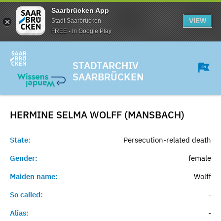
Saarbrücken App
VIEW
Stadt Saarbrücken
FREE - In Google Play
STADTARCHIV
SAARBRÜCKEN
HERMINE SELMA WOLFF (MANSBACH)
State:
Persecution-related death
Gender:
female
Maiden name:
Wolff
So called:
-
Alias:
-