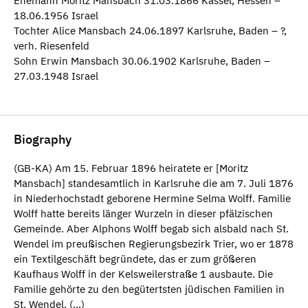
Ehemann Moritz Mansbach 31.03.1866 Kassel, Hessen –
18.06.1956 Israel
Tochter Alice Mansbach 24.06.1897 Karlsruhe, Baden – ?,
verh. Riesenfeld
Sohn Erwin Mansbach 30.06.1902 Karlsruhe, Baden –
27.03.1948 Israel
Biography
(GB-KA) Am 15. Februar 1896 heiratete er [Moritz
Mansbach] standesamtlich in Karlsruhe die am 7. Juli 1876
in Niederhochstadt geborene Hermine Selma Wolff. Familie
Wolff hatte bereits länger Wurzeln in dieser pfälzischen
Gemeinde. Aber Alphons Wolff begab sich alsbald nach St.
Wendel im preußischen Regierungsbezirk Trier, wo er 1878
ein Textilgeschäft begründete, das er zum größeren
Kaufhaus Wolff in der Kelsweilerstraße 1 ausbaute. Die
Familie gehörte zu den begütertsten jüdischen Familien in
St. Wendel. (...)