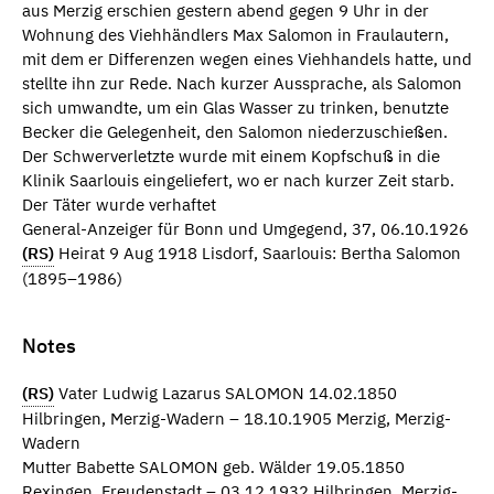
aus Merzig erschien gestern abend gegen 9 Uhr in der
Wohnung des Viehhändlers Max Salomon in Fraulautern,
mit dem er Differenzen wegen eines Viehhandels hatte, und
stellte ihn zur Rede. Nach kurzer Aussprache, als Salomon
sich umwandte, um ein Glas Wasser zu trinken, benutzte
Becker die Gelegenheit, den Salomon niederzuschießen.
Der Schwerverletzte wurde mit einem Kopfschuß in die
Klinik Saarlouis eingeliefert, wo er nach kurzer Zeit starb.
Der Täter wurde verhaftet
General-Anzeiger für Bonn und Umgegend, 37, 06.10.1926
(RS)
Heirat 9 Aug 1918 Lisdorf, Saarlouis: Bertha Salomon
(1895–1986)
Notes
(RS)
Vater Ludwig Lazarus SALOMON 14.02.1850
Hilbringen, Merzig-Wadern – 18.10.1905 Merzig, Merzig-
Wadern
Mutter Babette SALOMON geb. Wälder 19.05.1850
Rexingen, Freudenstadt – 03.12.1932 Hilbringen, Merzig-