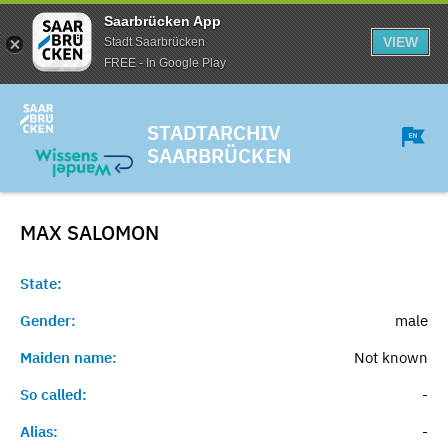
Saarbrücken App
VIEW
Stadt Saarbrücken
FREE - In Google Play
STADTARCHIV
SAARBRÜCKEN
MAX
SALOMON
State:
Gender:
male
Maiden name:
Not known
So called:
-
Alias:
-