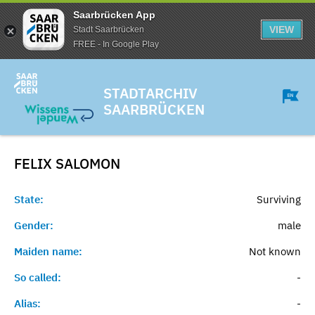
Saarbrücken App
VIEW
Stadt Saarbrücken
FREE - In Google Play
STADTARCHIV
SAARBRÜCKEN
FELIX
SALOMON
State:
Surviving
Gender:
male
Maiden name:
Not known
So called:
-
Alias:
-