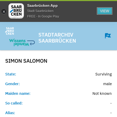
Saarbrücken App
VIEW
Stadt Saarbrücken
FREE - In Google Play
STADTARCHIV
SAARBRÜCKEN
SIMON
SALOMON
State:
Surviving
Gender:
male
Maiden name:
Not known
So called:
-
Alias:
-