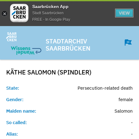
Saarbrücken App
VIEW
Stadt Saarbrücken
FREE - In Google Play
STADTARCHIV
SAARBRÜCKEN
KÄTHE SALOMON (SPINDLER)
State:
Persecution-related death
Gender:
female
Maiden name:
Salomon
So called:
-
Alias:
-