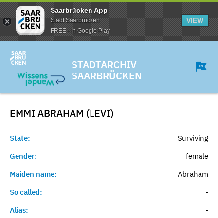
Saarbrücken App
VIEW
Stadt Saarbrücken
FREE - In Google Play
STADTARCHIV
SAARBRÜCKEN
EMMI ABRAHAM (LEVI)
State:
Surviving
Gender:
female
Maiden name:
Abraham
So called:
-
Alias:
-