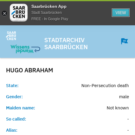
Saarbrücken App
VIEW
Stadt Saarbrücken
FREE - In Google Play
STADTARCHIV
SAARBRÜCKEN
HUGO
ABRAHAM
State:
Non-Persecution death
Gender:
male
Maiden name:
Not known
So called:
-
Alias:
-