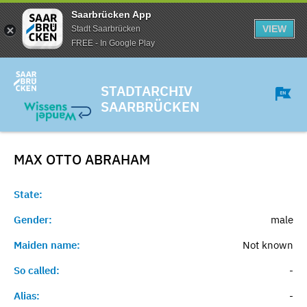
Saarbrücken App
VIEW
Stadt Saarbrücken
FREE - In Google Play
STADTARCHIV
SAARBRÜCKEN
MAX OTTO
ABRAHAM
State:
Gender:
male
Maiden name:
Not known
So called:
-
Alias:
-