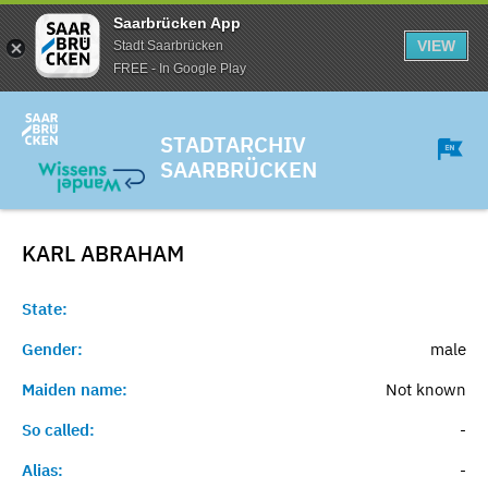
Saarbrücken App
VIEW
Stadt Saarbrücken
FREE - In Google Play
STADTARCHIV
SAARBRÜCKEN
KARL
ABRAHAM
State:
Gender:
male
Maiden name:
Not known
So called:
-
Alias:
-