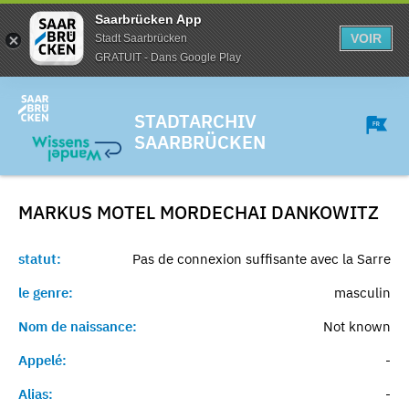
Saarbrücken App
VOIR
Stadt Saarbrücken
GRATUIT - Dans Google Play
STADTARCHIV
SAARBRÜCKEN
MARKUS MOTEL MORDECHAI
DANKOWITZ
statut:
Pas de connexion suffisante avec la Sarre
le genre:
masculin
Nom de naissance:
Not known
Appelé:
-
Alias:
-