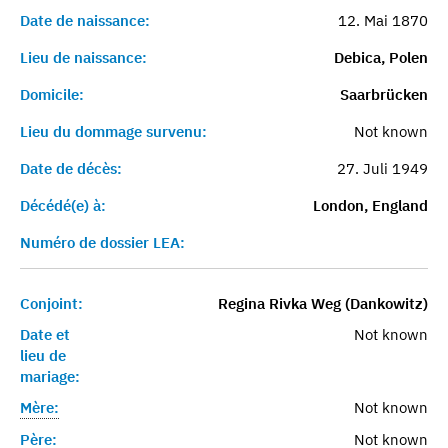
Date de naissance:
12. Mai 1870
Lieu de naissance:
Debica, Polen
Domicile:
Saarbrücken
Lieu du dommage survenu:
Not known
Date de décès:
27. Juli 1949
Décédé(e) à:
London, England
Numéro de dossier LEA:
Conjoint:
Regina Rivka Weg (Dankowitz)
Date et
Not known
lieu de
mariage:
Mère:
Not known
Père:
Not known