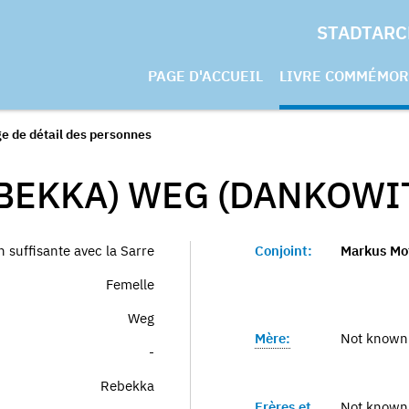
STADTARC
PAGE D'ACCUEIL
LIVRE COMMÉMOR
e de détail des personnes
EBEKKA) WEG (DANKOWI
 suffisante avec la Sarre
Conjoint:
Markus Mo
Femelle
Weg
Mère:
Not known
-
Rebekka
Frères et
Not known