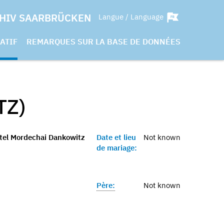
HIV SAARBRÜCKEN
Langue / Language
ATIF
REMARQUES SUR LA BASE DE DONNÉES
TZ)
tel Mordechai Dankowitz
Date et lieu
Not known
de mariage:
Père:
Not known