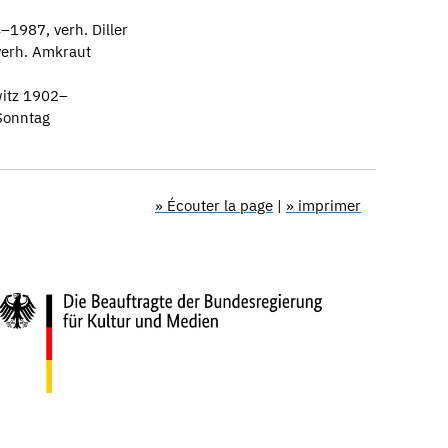
1987, verh. Diller
verh. Amkraut
itz 1902–
Sonntag
» Écouter la page
|
» imprimer