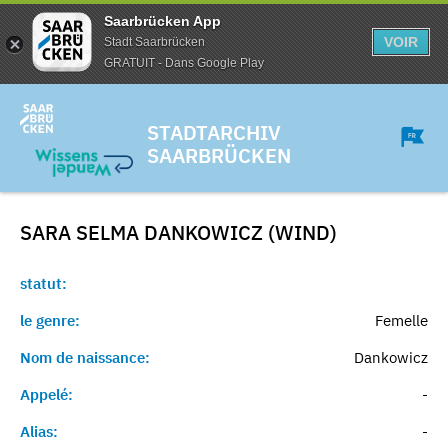
Saarbrücken App
VOIR
Stadt Saarbrücken
GRATUIT - Dans Google Play
STADTARCHIV
SAARBRÜCKEN
SARA SELMA DANKOWICZ (WIND)
statut:
le genre:
Femelle
Nom de naissance:
Dankowicz
Appelé:
-
Alias:
-