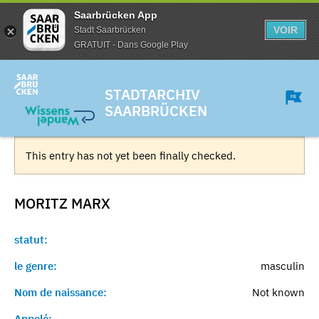
Saarbrücken App
VOIR
Stadt Saarbrücken
GRATUIT - Dans Google Play
STADTARCHIV
SAARBRÜCKEN
This entry has not yet been finally checked.
MORITZ
MARX
statut:
le genre:
masculin
Nom de naissance:
Not known
Appelé:
-