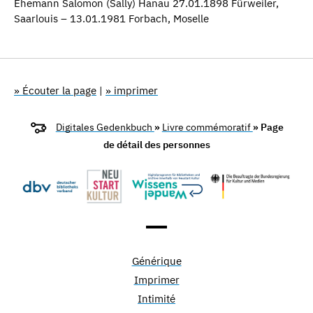
Ehemann Salomon (Sally) Hanau 27.01.1898 Fürweiler,
Saarlouis – 13.01.1981 Forbach, Moselle
» Écouter la page
|
» imprimer
Digitales Gedenkbuch
»
Livre commémoratif
» Page
de détail des personnes
Générique
Imprimer
Intimité