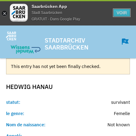
Saarbrücken App
VOIR
Stadt Saarbrücken
GRATUIT - Dans Google Play
STADTARCHIV
SAARBRÜCKEN
This entry has not yet been finally checked.
HEDWIG
HANAU
statut:
survivant
le genre:
Femelle
Nom de naissance:
Not known
Appelé:
-