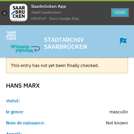
Saarbrücken App
VOIR
Stadt Saarbrücken
GRATUIT - Dans Google Play
STADTARCHIV
SAARBRÜCKEN
This entry has not yet been finally checked.
HANS
MARX
statut:
le genre:
masculin
Nom de naissance:
Not known
Appelé:
-