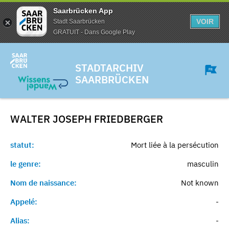
Saarbrücken App
VOIR
Stadt Saarbrücken
GRATUIT - Dans Google Play
STADTARCHIV
SAARBRÜCKEN
WALTER JOSEPH
FRIEDBERGER
statut:
Mort liée à la persécution
le genre:
masculin
Nom de naissance:
Not known
Appelé:
-
Alias:
-