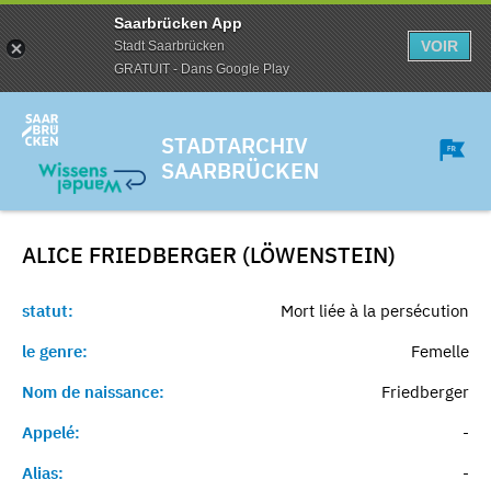
Saarbrücken App
VOIR
Stadt Saarbrücken
GRATUIT - Dans Google Play
STADTARCHIV
SAARBRÜCKEN
ALICE FRIEDBERGER (LÖWENSTEIN)
statut:
Mort liée à la persécution
le genre:
Femelle
Nom de naissance:
Friedberger
Appelé:
-
Alias:
-