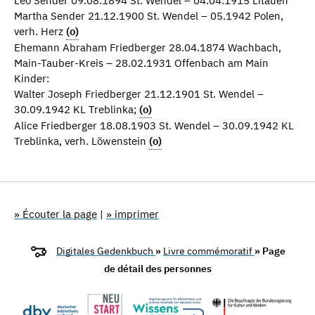
Leo Sender 09.08.1894 St. Wendel – 04.04.1915 Litauen
Martha Sender 21.12.1900 St. Wendel – 05.1942 Polen,
verh. Herz
(o)
Ehemann Abraham Friedberger 28.04.1874 Wachbach,
Main-Tauber-Kreis – 28.02.1931 Offenbach am Main
Kinder:
Walter Joseph Friedberger 21.12.1901 St. Wendel –
30.09.1942 KL Treblinka;
(o)
Alice Friedberger 18.08.1903 St. Wendel – 30.09.1942 KL
Treblinka, verh. Löwenstein
(o)
» Écouter la page
|
» imprimer
Digitales Gedenkbuch
»
Livre commémoratif
» Page
de détail des personnes