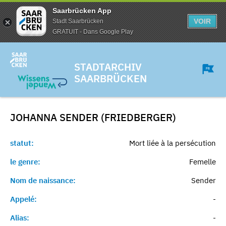
Saarbrücken App
VOIR
Stadt Saarbrücken
GRATUIT - Dans Google Play
STADTARCHIV
SAARBRÜCKEN
JOHANNA SENDER (FRIEDBERGER)
statut:
Mort liée à la persécution
le genre:
Femelle
Nom de naissance:
Sender
Appelé:
-
Alias:
-