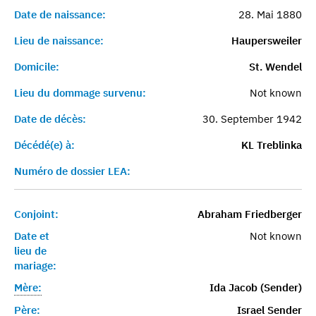
Date de naissance:
28. Mai 1880
Lieu de naissance:
Haupersweiler
Domicile:
St. Wendel
Lieu du dommage survenu:
Not known
Date de décès:
30. September 1942
Décédé(e) à:
KL Treblinka
Numéro de dossier LEA:
Conjoint:
Abraham Friedberger
Date et
Not known
lieu de
mariage:
Mère:
Ida Jacob (Sender)
Père:
Israel Sender