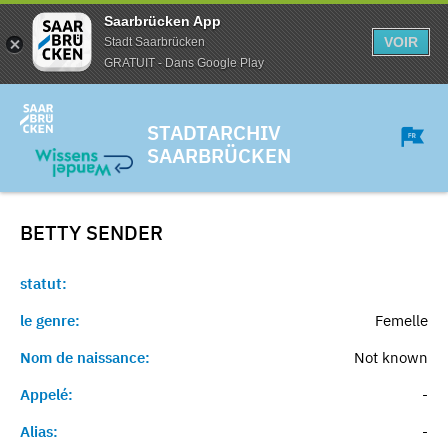
Saarbrücken App
VOIR
Stadt Saarbrücken
GRATUIT - Dans Google Play
STADTARCHIV
SAARBRÜCKEN
BETTY
SENDER
statut:
le genre:
Femelle
Nom de naissance:
Not known
Appelé:
-
Alias:
-