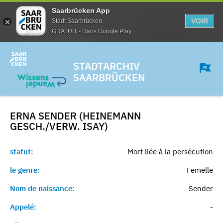
Saarbrücken App
VOIR
Stadt Saarbrücken
GRATUIT - Dans Google Play
STADTARCHIV
SAARBRÜCKEN
ERNA SENDER (HEINEMANN
GESCH./VERW. ISAY)
statut:
Mort liée à la persécution
le genre:
Femelle
Nom de naissance:
Sender
Appelé:
-