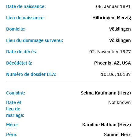
Date de naissance:
05. Januar 1891
Lieu de naissance:
Hilbringen, Merzig
Domicile:
Völklingen
Lieu du dommage survenu:
Völklingen
Date de décès:
02. November 1977
Décédé(e) à:
Phoenix, AZ, USA
Numéro de dossier LEA:
10186, 10187
Conjoint:
Selma Kaufmann (Herz)
Date et
Not known
lieu de
mariage:
Mère:
Karoline Nathan (Herz)
Père:
Samuel Herz