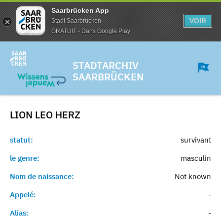
Saarbrücken App
VOIR
Stadt Saarbrücken
GRATUIT - Dans Google Play
STADTARCHIV
SAARBRÜCKEN
LION LEO
HERZ
statut:
survivant
le genre:
masculin
Nom de naissance:
Not known
Appelé:
-
Alias:
-