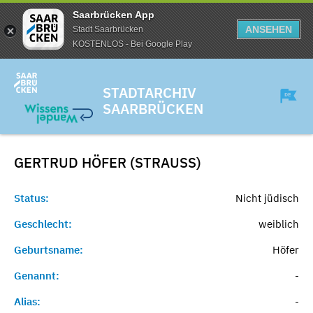
Saarbrücken App
ANSEHEN
Stadt Saarbrücken
KOSTENLOS - Bei Google Play
STADTARCHIV
SAARBRÜCKEN
GERTRUD HÖFER (STRAUSS)
Status:
Nicht jüdisch
Geschlecht:
weiblich
Geburtsname:
Höfer
Genannt:
-
Alias:
-