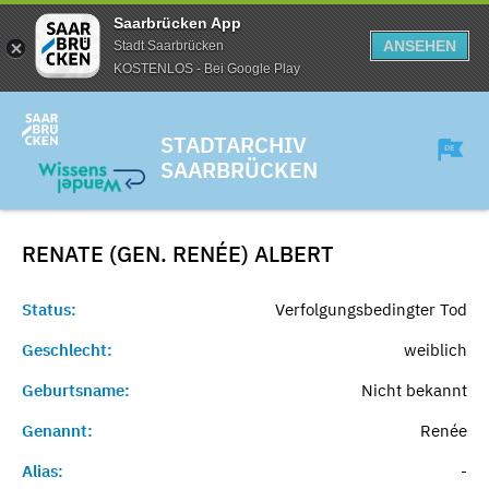
Saarbrücken App
ANSEHEN
Stadt Saarbrücken
KOSTENLOS - Bei Google Play
STADTARCHIV
SAARBRÜCKEN
RENATE (GEN. RENÉE)
ALBERT
Status:
Verfolgungsbedingter Tod
Geschlecht:
weiblich
Geburtsname:
Nicht bekannt
Genannt:
Renée
Alias:
-